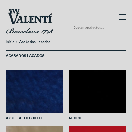
Ir
Ir
a
al
Buscar
la
contenido
por:
navegación
Inicio
/
Acabados Lacados
ACABADOS LACADOS
AZUL – ALTO BRILLO
NEGRO