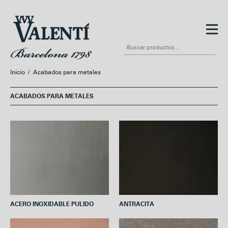
Ir
Ir
a
al
Buscar
la
contenido
por:
navegación
Inicio
/
Acabados para metales
ACABADOS PARA METALES
ACERO INOXIDABLE PULIDO
ANTRACITA