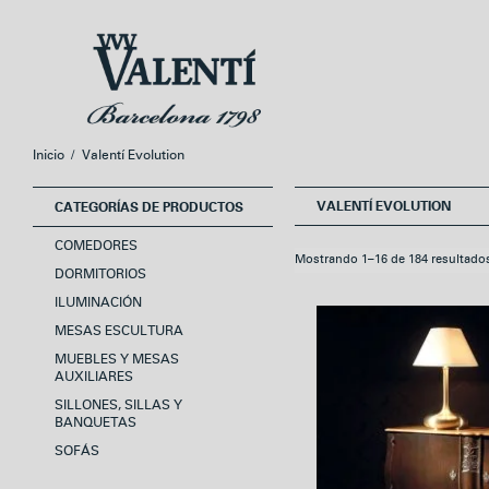
Ir
Ir
a
al
la
contenido
navegación
Inicio
/
Valentí Evolution
VALENTÍ EVOLUTION
CATEGORÍAS DE PRODUCTOS
COMEDORES
Mostrando 1–16 de 184 resultado
DORMITORIOS
ILUMINACIÓN
MESAS ESCULTURA
MUEBLES Y MESAS
AUXILIARES
SILLONES, SILLAS Y
BANQUETAS
SOFÁS