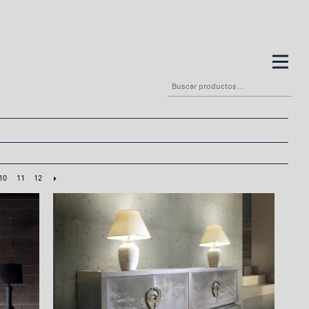
Buscar
por:
10
11
12