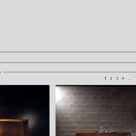
s
2
3
4
…
1