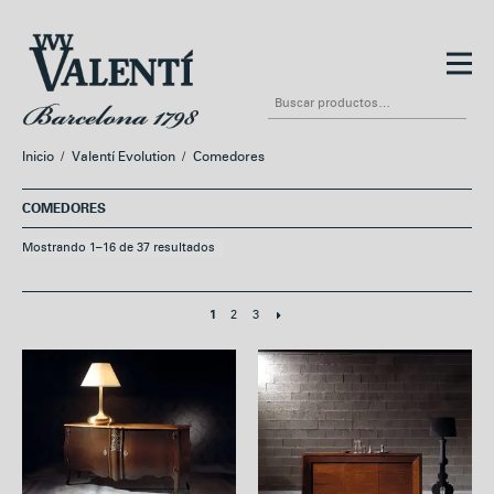
Ir
Ir
a
al
Buscar
la
contenido
por:
navegación
Inicio
/
Valentí Evolution
/
Comedores
COMEDORES
Mostrando 1–16 de 37 resultados
2
3
1