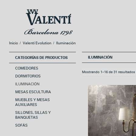
Ir
Ir
a
al
la
contenido
navegación
Inicio
/
Valentí Evolution
/
Iluminación
ILUMINACIÓN
CATEGORÍAS DE PRODUCTOS
COMEDORES
Mostrando 1–16 de 31 resultados
DORMITORIOS
ILUMINACIÓN
MESAS ESCULTURA
MUEBLES Y MESAS
AUXILIARES
SILLONES, SILLAS Y
BANQUETAS
SOFÁS