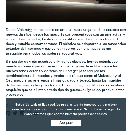
Desde Valentí hemos decidido ampliar nuestra gama de productos con
nuevos diseños: desde los más clásicos presentados con un aire actual y
renovados acabados, hasta nuevos estilos basados en el vintage art
decó y mueble contemporáneo. El objetivo es adaptarse a las tendencias
actuales del mercado y sus consumidores, con una nueva gama
asequible para todos los poderes adquisitivos.
Sin perder de vista nuestros orígenes clásicos, hemos actualizado
nuestros diseños para ofrecer una nueva gama de estilos: desde los
nuevos tonos verdes y dorados del vintage; pasando por las
combinaciones de metales y maderas exóticas como el Makassar y el
Cebrano, claras referencia al más cuidado art-decó; hasta los muebles
de líneas más rectas y modernas. En definitiva, muebles con un acabado
exquisito que se ajustan a todo tipo de gustos, exigencias, presupuestos
y espacios.
Este sitio web utiliza cookies propias y/o de terceros para mejorar
Compartir
nuestros servicios y optimizar su navegacion. Si continua navegando
F
T
P
W
E
consideramos que acepta nuestra
politica de cookies.
a
w
i
h
m
Aceptar
c
i
n
a
a