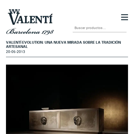
Ir
Ir
a
al
Buscar
la
contenido
por:
navegación
VALENTÍ EVOLUTION: UNA NUEVA MIRADA SOBRE LA TRADICIÓN
ARTESANAL
20-05-2013