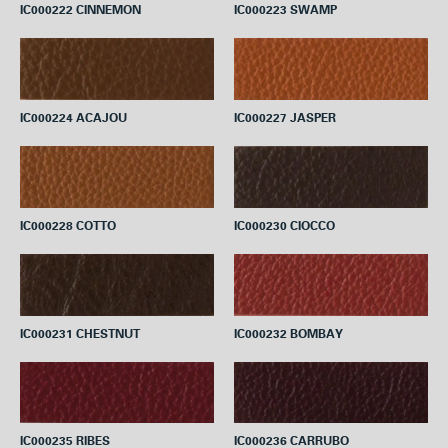
IC000222 CINNEMON
IC000223 SWAMP
IC000224 ACAJOU
IC000227 JASPER
IC000228 COTTO
IC000230 CIOCCO
IC000231 CHESTNUT
IC000232 BOMBAY
IC000235 RIBES
IC000236 CARRUBO