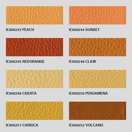
IC000243 PEACH
IC000244 SUNSET
IC000245 REDORANGE
IC000246 CLAW
IC000249 CIQUITA
IC000250 PERGAMENA
IC000251 CARIOCA
IC000252 VOLCANO