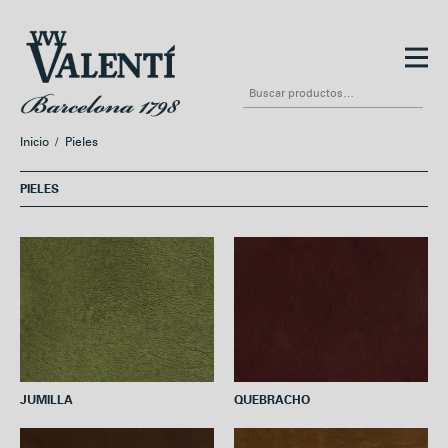
Ir
Ir
a
al
Buscar
la
contenido
por:
navegación
Inicio
/
Pieles
PIELES
JUMILLA
QUEBRACHO