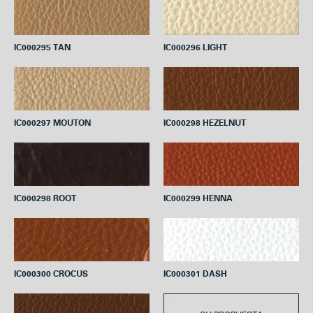
IC000295 TAN
IC000296 LIGHT
IC000297 MOUTON
IC000298 HEZELNUT
IC000298 ROOT
IC000299 HENNA
IC000300 CROCUS
IC000301 DASH