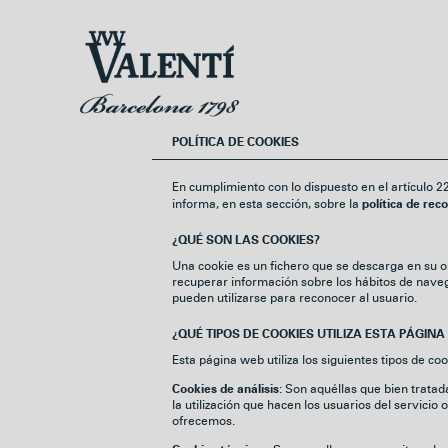
Ir
Ir
a
al
la
contenido
navegación
POLÍTICA DE COOKIES
En cumplimiento con lo dispuesto en el artículo 2
informa, en esta sección, sobre la
política de rec
¿QUÉ SON LAS COOKIES?
Una cookie es un fichero que se descarga en su 
recuperar información sobre los hábitos de naveg
pueden utilizarse para reconocer al usuario.
¿QUÉ TIPOS DE COOKIES UTILIZA ESTA PÁGINA
Esta página web utiliza los siguientes tipos de coo
Son aquéllas que bien tratadas
Cookies de análisis:
la utilización que hacen los usuarios del servicio
ofrecemos.