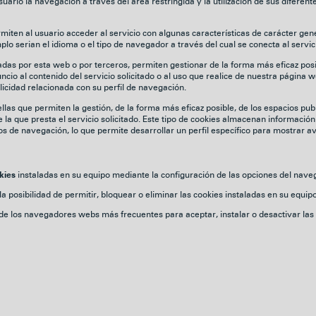
ario la navegación a través del área restringida y la utilización de sus diferen
iten al usuario acceder al servicio con algunas características de carácter gen
plo serian el idioma o el tipo de navegador a través del cual se conecta al servic
das por esta web o por terceros, permiten gestionar de la forma más eficaz posib
cio al contenido del servicio solicitado o al uso que realice de nuestra página 
cidad relacionada con su perfil de navegación.
las que permiten la gestión, de la forma más eficaz posible, de los espacios publi
la que presta el servicio solicitado. Este tipo de cookies almacenan informació
s de navegación, lo que permite desarrollar un perfil específico para mostrar av
instaladas en su equipo mediante la configuración de las opciones del nave
kies
 posibilidad de permitir, bloquear o eliminar las cookies instaladas en su equipo
de los navegadores webs más frecuentes para aceptar, instalar o desactivar las 