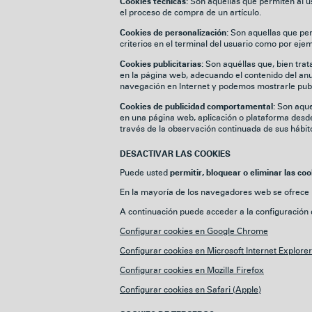
Son aquellas que permiten al usu
Cookies técnicas:
el proceso de compra de un artículo.
Son aquellas que perm
Cookies de personalización:
criterios en el terminal del usuario como por ejem
Son aquéllas que, bien trata
Cookies publicitarias:
en la página web, adecuando el contenido del anun
navegación en Internet y podemos mostrarle publi
Son aquel
Cookies de publicidad comportamental:
en una página web, aplicación o plataforma desde 
través de la observación continuada de sus hábito
DESACTIVAR LAS COOKIES
Puede usted
permitir, bloquear o eliminar las coo
En la mayoría de los navegadores web se ofrece la
A continuación puede acceder a la configuración 
Configurar cookies en Google Chrome
Configurar cookies en Microsoft Internet Explorer
Configurar cookies en Mozilla Firefox
Configurar cookies en Safari (Apple)