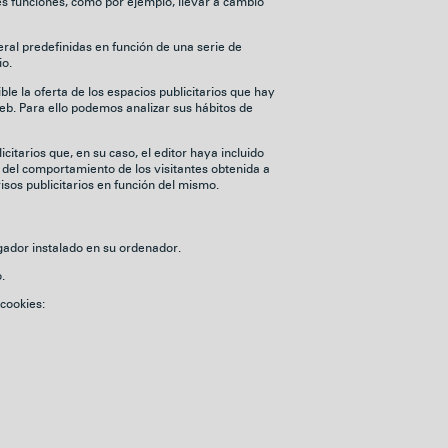
tes funciones, como por ejemplo, llevar a cambio
eral predefinidas en función de una serie de
io.
le la oferta de los espacios publicitarios que hay
web. Para ello podemos analizar sus hábitos de
citarios que, en su caso, el editor haya incluido
n del comportamiento de los visitantes obtenida a
isos publicitarios en función del mismo.
gador instalado en su ordenador.
.
cookies: