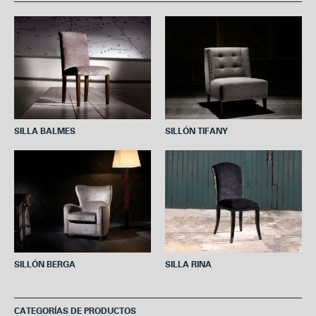
b
t
e
s
l
o
e
r
A
o
r
e
p
k
s
p
t
SILLA BALMES
SILLÓN TIFANY
SILLÓN BERGA
SILLA RINA
CATEGORÍAS DE PRODUCTOS