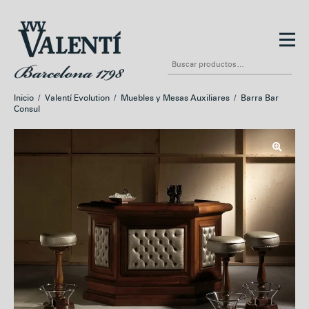
Ir
Ir
a
al
Buscar
la
contenido
por:
navegación
Inicio
/
Valentí Evolution
/
Muebles y Mesas Auxiliares
/
Barra Bar
Consul