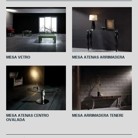
b
t
e
s
l
o
e
r
A
o
r
e
p
k
s
p
t
MESA VETRO
MESA ATENAS ARRIMADERA
MESA ATENAS CENTRO
MESA ARRIMADERA TENERE
OVALADA