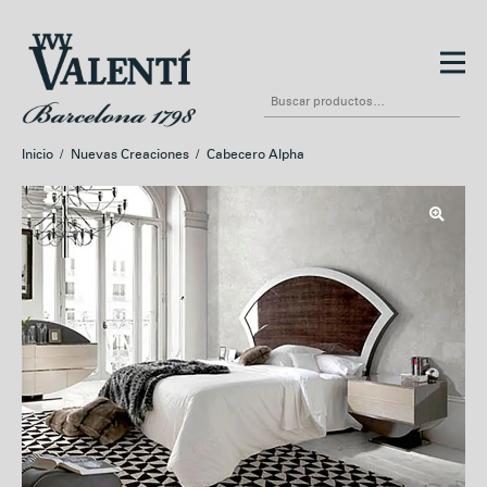
Ir
Ir
a
al
Buscar
la
contenido
por:
navegación
Inicio
/
Nuevas Creaciones
/
Cabecero Alpha