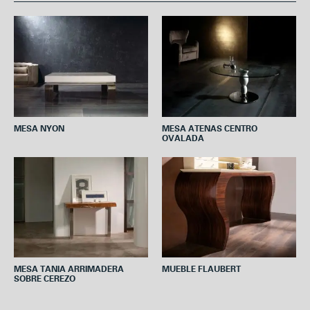
b
t
e
s
l
o
e
r
A
o
r
e
p
k
s
p
t
MESA NYON
MESA ATENAS CENTRO
OVALADA
MESA TANIA ARRIMADERA
MUEBLE FLAUBERT
SOBRE CEREZO