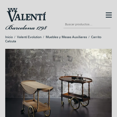
Ir
Ir
a
al
Buscar
la
contenido
por:
navegación
Inicio
/
Valentí Evolution
/
Muebles y Mesas Auxiliares
/
Carrito
Calcuta