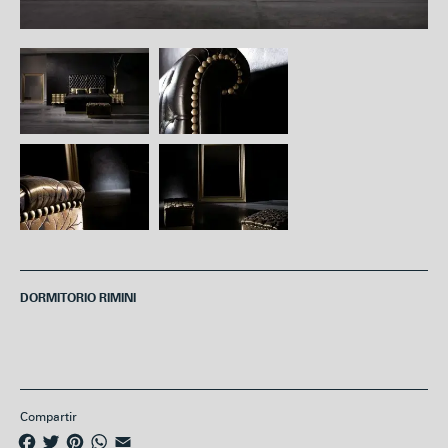
DORMITORIO RIMINI
Compartir
F
T
P
W
E