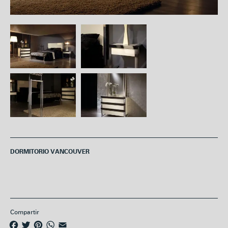
DORMITORIO VANCOUVER
Compartir
F
T
P
W
E