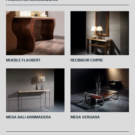
b
t
e
s
l
o
e
r
A
o
r
e
p
k
s
p
t
MUEBLE FLAUBERT
RECIBIDOR CHIPRE
MESA BALI ARRIMADERA
MESA VERGARA