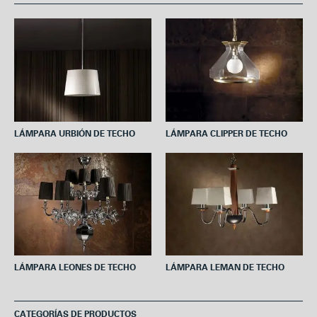
b
t
e
s
l
o
e
r
A
o
r
e
p
k
s
p
t
LÁMPARA URBIÓN DE TECHO
LÁMPARA CLIPPER DE TECHO
LÁMPARA LEONES DE TECHO
LÁMPARA LEMAN DE TECHO
CATEGORÍAS DE PRODUCTOS