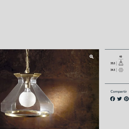
Compartir
F
T
a
w
c
i
e
t
b
t