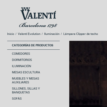
Ir
Ir
a
al
la
contenido
navegación
Inicio
/
Valentí Evolution
/
Iluminación
/
Lámpara Clipper de techo
CATEGORÍAS DE PRODUCTOS
COMEDORES
DORMITORIOS
ILUMINACIÓN
MESAS ESCULTURA
MUEBLES Y MESAS
AUXILIARES
SILLONES, SILLAS Y
BANQUETAS
SOFÁS