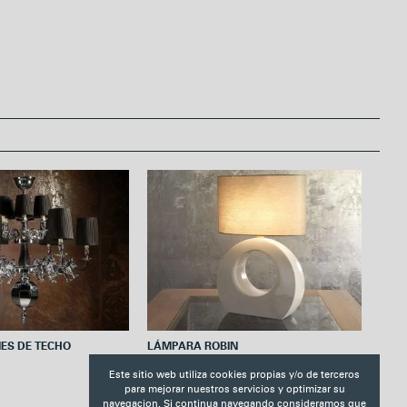
r
e
s
t
ES DE TECHO
LÁMPARA ROBIN
Este sitio web utiliza cookies propias y/o de terceros
para mejorar nuestros servicios y optimizar su
navegacion. Si continua navegando consideramos que