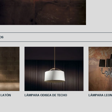
o
e
o
r
k
OS
 LATÓN
LÁMPARA ODISEA DE TECHO
LÁMPARA LEON