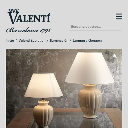
Ir
Ir
a
al
Buscar
la
contenido
por:
navegación
Inicio
/
Valentí Evolution
/
Iluminación
/
Lámpara Gongora