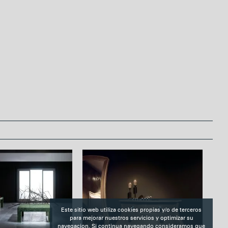
r
e
s
t
Este sitio web utiliza cookies propias y/o de terceros
para mejorar nuestros servicios y optimizar su
navegacion. Si continua navegando consideramos que