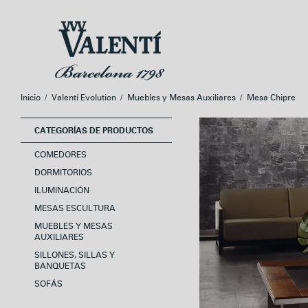
Ir
Ir
a
al
la
contenido
navegación
Inicio
/
Valentí Evolution
/
Muebles y Mesas Auxiliares
/
Mesa Chipre
CATEGORÍAS DE PRODUCTOS
COMEDORES
DORMITORIOS
ILUMINACIÓN
MESAS ESCULTURA
MUEBLES Y MESAS
AUXILIARES
SILLONES, SILLAS Y
BANQUETAS
SOFÁS