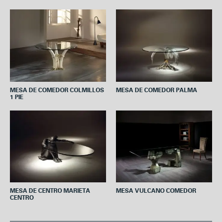
o
e
r
A
o
r
e
p
k
s
p
t
MESA DE COMEDOR COLMILLOS
MESA DE COMEDOR PALMA
1 PIE
MESA DE CENTRO MARIETA
MESA VULCANO COMEDOR
CENTRO