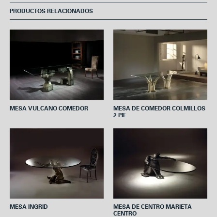
e
t
t
t
i
PRODUCTOS RELACIONADOS
b
t
e
s
l
o
e
r
A
o
r
e
p
k
s
p
t
MESA VULCANO COMEDOR
MESA DE COMEDOR COLMILLOS
2 PIE
MESA INGRID
MESA DE CENTRO MARIETA
CENTRO