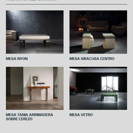
b
t
e
s
l
o
e
r
A
o
r
e
p
k
s
p
t
MESA NYON
MESA SIRACUSA CENTRO
MESA TANIA ARRIMADERA
MESA VETRO
SOBRE CEREZO