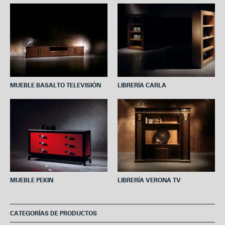
o
e
r
A
o
r
e
p
k
s
p
t
MUEBLE BASALTO TELEVISIÓN
LIBRERÍA CARLA
MUEBLE PEKIN
LIBRERÍA VERONA TV
CATEGORÍAS DE PRODUCTOS