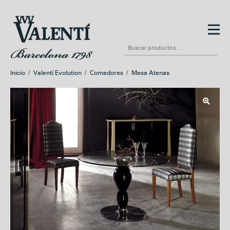
Ir
Ir
a
al
Buscar
la
contenido
por:
navegación
Inicio
/
Valentí Evolution
/
Comedores
/
Mesa Atenas