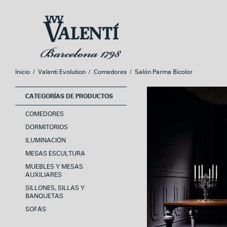
Ir
Ir
a
al
la
contenido
navegación
Inicio
/
Valentí Evolution
/
Comedores
/
Salón Parma Bicolor
CATEGORÍAS DE PRODUCTOS
COMEDORES
DORMITORIOS
ILUMINACIÓN
MESAS ESCULTURA
MUEBLES Y MESAS
AUXILIARES
SILLONES, SILLAS Y
BANQUETAS
SOFÁS