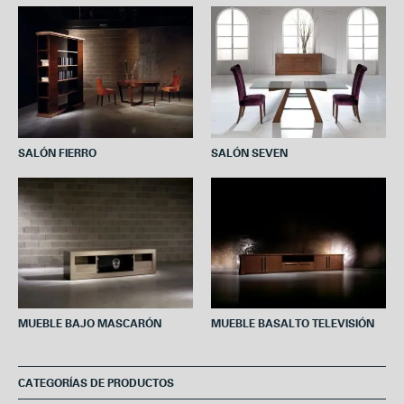
o
e
r
A
o
r
e
p
k
s
p
t
SALÓN FIERRO
SALÓN SEVEN
MUEBLE BAJO MASCARÓN
MUEBLE BASALTO TELEVISIÓN
CATEGORÍAS DE PRODUCTOS