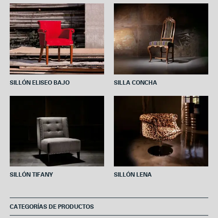
o
e
r
A
o
r
e
p
k
s
p
t
SILLÓN ELISEO BAJO
SILLA CONCHA
SILLÓN TIFANY
SILLÓN LENA
CATEGORÍAS DE PRODUCTOS