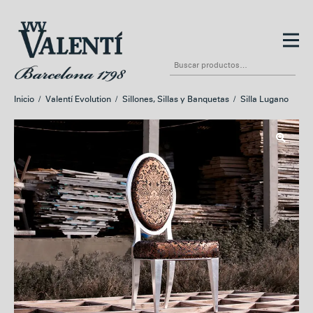
Ir
Ir
a
al
Buscar
la
contenido
por:
navegación
Inicio
/
Valentí Evolution
/
Sillones, Sillas y Banquetas
/
Silla Lugano