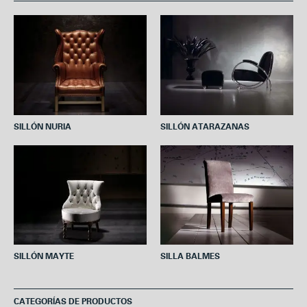
b
t
e
s
l
o
e
r
A
o
r
e
p
k
s
p
t
SILLÓN NURIA
SILLÓN ATARAZANAS
SILLÓN MAYTE
SILLA BALMES
CATEGORÍAS DE PRODUCTOS