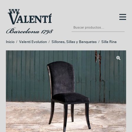
Ir
Ir
a
al
Buscar
la
contenido
por:
navegación
Inicio
/
Valentí Evolution
/
Sillones, Sillas y Banquetas
/
Silla Rina