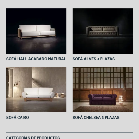
b
t
e
s
l
o
e
r
A
o
r
e
p
k
s
p
t
SOFÁ HALL ACABADO NATURAL
SOFÁ ALVES 3 PLAZAS
SOFÁ CAIRO
SOFÁ CHELSEA 3 PLAZAS
CATEGORÍAS DE PRODUCTOS