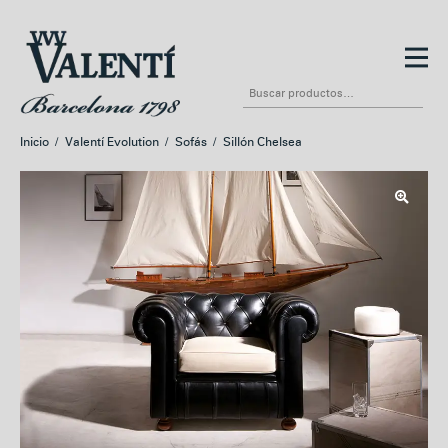
Ir
Ir
a
al
Buscar
la
contenido
por:
navegación
Inicio
/
Valentí Evolution
/
Sofás
/
Sillón Chelsea