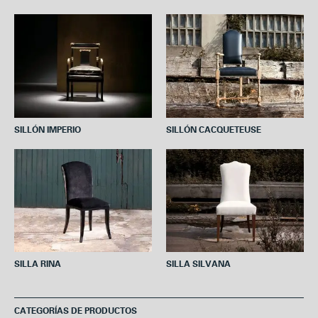
o
e
r
A
o
r
e
p
k
s
p
t
SILLÓN IMPERIO
SILLÓN CACQUETEUSE
SILLA RINA
SILLA SILVANA
CATEGORÍAS DE PRODUCTOS