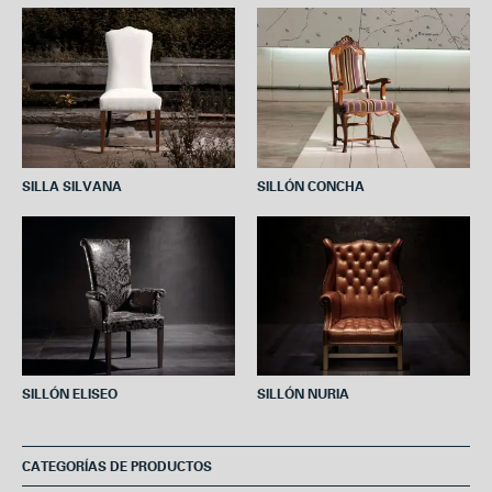
o
e
r
A
o
r
e
p
k
s
p
t
SILLA SILVANA
SILLÓN CONCHA
SILLÓN ELISEO
SILLÓN NURIA
CATEGORÍAS DE PRODUCTOS