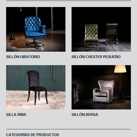
b
t
e
s
l
o
e
r
A
o
r
e
p
k
s
p
t
SILLÓN GIRATORIO
SILLÓN CHESTER PEQUEÑO
SILLA RINA
SILLÓN BERGA
CATEGORÍAS DE PRODUCTOS