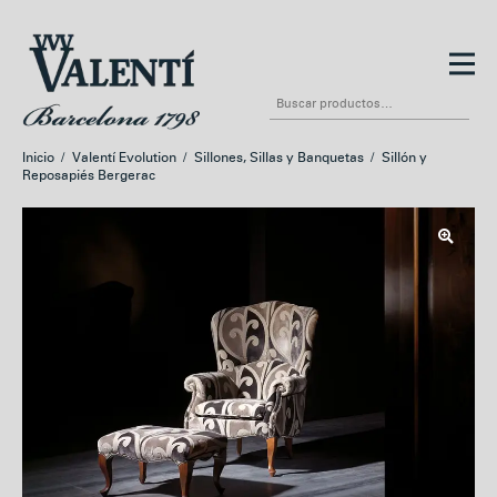
Ir
Ir
a
al
Buscar
la
contenido
por:
navegación
Inicio
/
Valentí Evolution
/
Sillones, Sillas y Banquetas
/
Sillón y
Reposapiés Bergerac