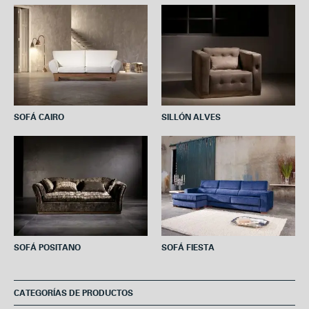
o
e
r
A
o
r
e
p
k
s
p
t
SOFÁ CAIRO
SILLÓN ALVES
SOFÁ POSITANO
SOFÁ FIESTA
CATEGORÍAS DE PRODUCTOS