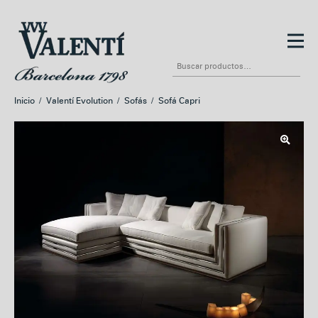
Ir
Ir
a
al
Buscar
la
contenido
por:
navegación
Inicio
/
Valentí Evolution
/
Sofás
/
Sofá Capri