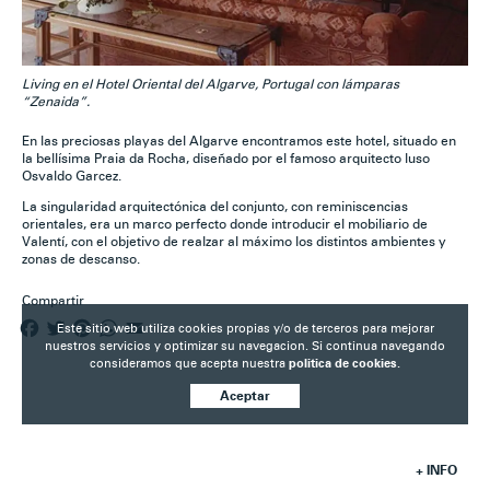
Living en el Hotel Oriental del Algarve, Portugal con lámparas
“Zenaida”.
En las preciosas playas del Algarve encontramos este hotel, situado en
la bellísima Praia da Rocha, diseñado por el famoso arquitecto luso
Osvaldo Garcez.
La singularidad arquitectónica del conjunto, con reminiscencias
orientales, era un marco perfecto donde introducir el mobiliario de
Valentí, con el objetivo de realzar al máximo los distintos ambientes y
zonas de descanso.
Compartir
F
T
P
W
E
Este sitio web utiliza cookies propias y/o de terceros para mejorar
nuestros servicios y optimizar su navegacion. Si continua navegando
a
w
i
h
m
consideramos que acepta nuestra
politica de cookies.
c
i
n
a
a
e
t
t
t
i
Aceptar
b
t
e
s
l
o
e
r
A
o
r
e
p
+ INFO