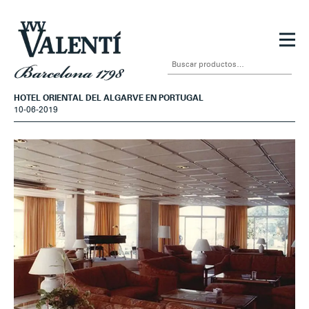
Ir
Ir
a
al
Buscar
la
contenido
por:
navegación
HOTEL ORIENTAL DEL ALGARVE EN PORTUGAL
10-06-2019