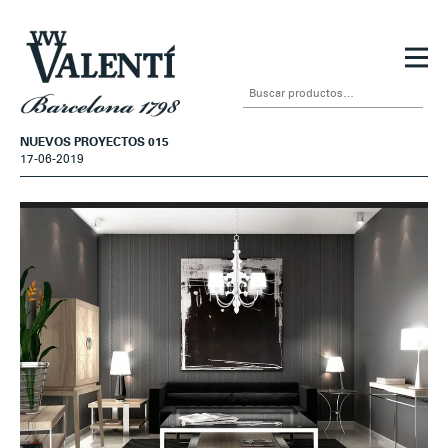
Ir
Ir
a
al
Buscar
la
contenido
por:
navegación
NUEVOS PROYECTOS 015
17-06-2019