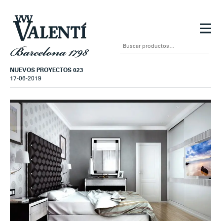
Ir
Ir
a
al
Buscar
la
contenido
por:
navegación
NUEVOS PROYECTOS 023
17-06-2019