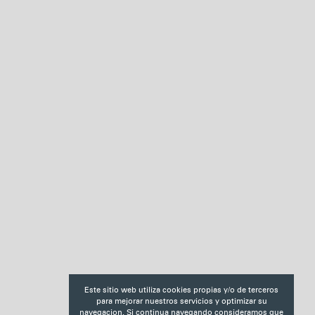
Este sitio web utiliza cookies propias y/o de terceros
para mejorar nuestros servicios y optimizar su
navegacion. Si continua navegando consideramos que